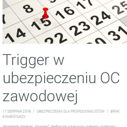
Trigger w
ubezpieczeniu OC
zawodowej
17 SIERPNIA 2018
/
UBEZPIECZENIA DLA PROFESJONALISTÓW
/
BRAK
KOMENTARZY
Angielski termin „trigger” definiuje czasowy zakres ochrony