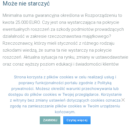
Może nie starczyć
Minimalna suma gwarancyjna określona w Rozporządzeniu to
kwota 25.000 EURO. Czy jest ona wystarczająca na pokrycie
ewentualnych roszczeń za szkody podmiotów prowadzących
działalność w zakresie rzeczoznawstwa majątkowego?
Rzeczoznawcy, którzy mieli styczność z różnego rodzaju
szkodami wiedzą, że suma ta nie wystarczy na pokrycie
roszczeń. Aktualna sytuacja na rynku, zmiany w ustawodawstwie
oraz coraz wyższy poziom edukacji i świadomości klientów
sprzyjają wzrostowi liczby kwestionowanych operatów
Strona korzysta z plików cookies w celu realizacji usług i
szacunkowych. Dlatego warto rozważyć ubezpieczenie swojej
poprawy funkcjonalności portalu zgodnie z Polityką
działalności na sumy większe niż te określane
prywatności. Możesz określić warunki przechowywania lub
Rozporządzeniem.
dostępu do plików cookies w Twojej przeglądarce. Korzystanie
z witryny bez zmiany ustawień dotyczących cookies oznacza
Szersza ochrona
zgodę na zamieszczanie plików cookies w Twoim urządzeniu
końcowym.
Rzeczoznawca, mając na uwadze swoje aktualne potrzeby
ZAMKNIJ
Czytaj więcej
może sam wybrać sumę gwarancyjną w przedziale kwotowym