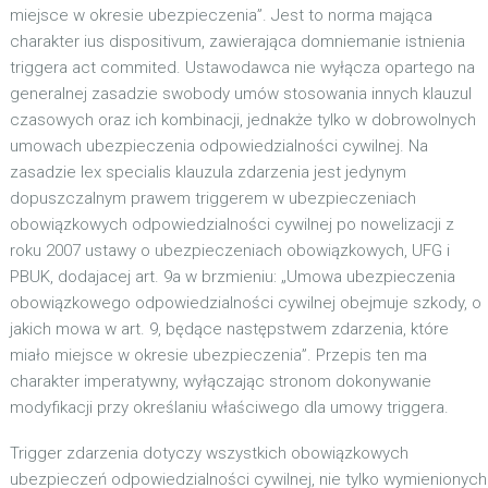
miejsce w okresie ubezpieczenia”. Jest to norma mająca
charakter ius dispositivum, zawierająca domniemanie istnienia
triggera act commited. Ustawodawca nie wyłącza opartego na
generalnej zasadzie swobody umów stosowania innych klauzul
czasowych oraz ich kombinacji, jednakże tylko w dobrowolnych
umowach ubezpieczenia odpowiedzialności cywilnej. Na
zasadzie lex specialis klauzula zdarzenia jest jedynym
dopuszczalnym prawem triggerem w ubezpieczeniach
obowiązkowych odpowiedzialności cywilnej po nowelizacji z
roku 2007 ustawy o ubezpieczeniach obowiązkowych, UFG i
PBUK, dodajacej art. 9a w brzmieniu: „Umowa ubezpieczenia
obowiązkowego odpowiedzialności cywilnej obejmuje szkody, o
jakich mowa w art. 9, będące następstwem zdarzenia, które
miało miejsce w okresie ubezpieczenia”. Przepis ten ma
charakter imperatywny, wyłączając stronom dokonywanie
modyfikacji przy określaniu właściwego dla umowy triggera.
Trigger zdarzenia dotyczy wszystkich obowiązkowych
ubezpieczeń odpowiedzialności cywilnej, nie tylko wymienionych