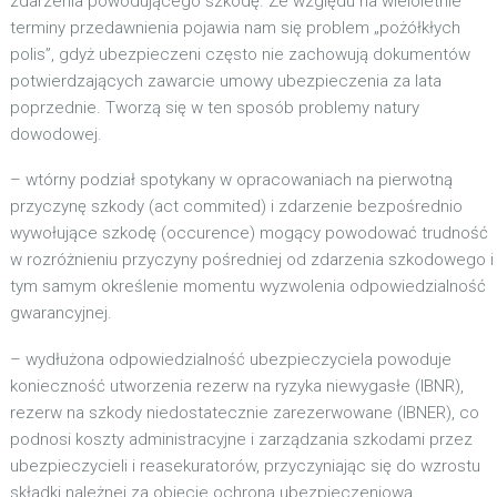
zdarzenia powodującego szkodę. Ze względu na wieloletnie
terminy przedawnienia pojawia nam się problem „pożółkłych
polis”, gdyż ubezpieczeni często nie zachowują dokumentów
potwierdzających zawarcie umowy ubezpieczenia za lata
poprzednie. Tworzą się w ten sposób problemy natury
dowodowej.
– wtórny podział spotykany w opracowaniach na pierwotną
przyczynę szkody (act commited) i zdarzenie bezpośrednio
wywołujące szkodę (occurence) mogący powodować trudność
w rozróżnieniu przyczyny pośredniej od zdarzenia szkodowego i
tym samym określenie momentu wyzwolenia odpowiedzialność
gwarancyjnej.
– wydłużona odpowiedzialność ubezpieczyciela powoduje
konieczność utworzenia rezerw na ryzyka niewygasłe (IBNR),
rezerw na szkody niedostatecznie zarezerwowane (IBNER), co
podnosi koszty administracyjne i zarządzania szkodami przez
ubezpieczycieli i reasekuratorów, przyczyniając się do wzrostu
składki należnej za objęcie ochroną ubezpieczeniową.