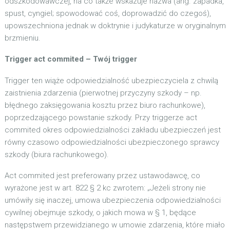
odszkodowawczej, na co także wskazuje nazwa (ang. zapadka,
spust, cyngiel; spowodować coś, doprowadzić do czegoś),
upowszechniona jednak w doktrynie i judykaturze w oryginalnym
brzmieniu.
Trigger act commited – Twój trigger
Trigger ten wiąże odpowiedzialność ubezpieczyciela z chwilą
zaistnienia zdarzenia (pierwotnej przyczyny szkody – np.
błędnego zaksięgowania kosztu przez biuro rachunkowe),
poprzedzającego powstanie szkody. Przy triggerze act
commited okres odpowiedzialności zakładu ubezpieczeń jest
równy czasowo odpowiedzialności ubezpieczonego sprawcy
szkody (biura rachunkowego).
Act commited jest preferowany przez ustawodawcę, co
wyrażone jest w art. 822 § 2 kc zwrotem: „Jeżeli strony nie
umówiły się inaczej, umowa ubezpieczenia odpowiedzialności
cywilnej obejmuje szkody, o jakich mowa w § 1, będące
następstwem przewidzianego w umowie zdarzenia, które miało