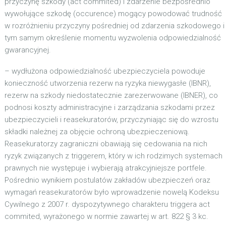
przyczynę szkody (act commited) i zdarzenie bezpośrednio
wywołujące szkodę (occurence) mogący powodować trudność
w rozróżnieniu przyczyny pośredniej od zdarzenia szkodowego i
tym samym określenie momentu wyzwolenia odpowiedzialność
gwarancyjnej.
– wydłużona odpowiedzialność ubezpieczyciela powoduje
konieczność utworzenia rezerw na ryzyka niewygasłe (IBNR),
rezerw na szkody niedostatecznie zarezerwowane (IBNER), co
podnosi koszty administracyjne i zarządzania szkodami przez
ubezpieczycieli i reasekuratorów, przyczyniając się do wzrostu
składki należnej za objęcie ochroną ubezpieczeniową.
Reasekuratorzy zagraniczni obawiają się cedowania na nich
ryzyk związanych z triggerem, który w ich rodzimych systemach
prawnych nie występuje i wybierają atrakcyjniejsze portfele.
Pośrednio wynikiem postulatów zakładów ubezpieczeń oraz
wymagań reasekuratorów było wprowadzenie nowelą Kodeksu
Cywilnego z 2007 r. dyspozytywnego charakteru triggera act
commited, wyrażonego w normie zawartej w art. 822 § 3 kc.