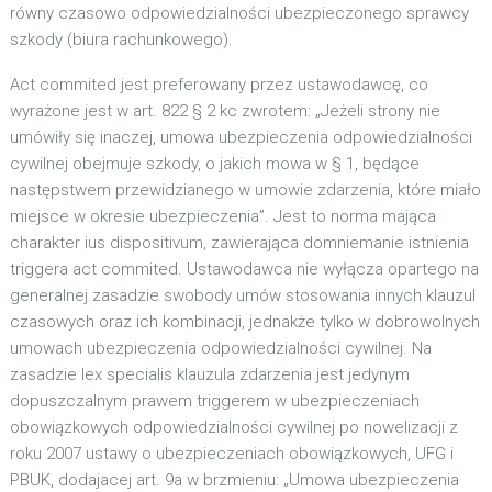
równy czasowo odpowiedzialności ubezpieczonego sprawcy
szkody (biura rachunkowego).
Act commited jest preferowany przez ustawodawcę, co
wyrażone jest w art. 822 § 2 kc zwrotem: „Jeżeli strony nie
umówiły się inaczej, umowa ubezpieczenia odpowiedzialności
cywilnej obejmuje szkody, o jakich mowa w § 1, będące
następstwem przewidzianego w umowie zdarzenia, które miało
miejsce w okresie ubezpieczenia”. Jest to norma mająca
charakter ius dispositivum, zawierająca domniemanie istnienia
triggera act commited. Ustawodawca nie wyłącza opartego na
generalnej zasadzie swobody umów stosowania innych klauzul
czasowych oraz ich kombinacji, jednakże tylko w dobrowolnych
umowach ubezpieczenia odpowiedzialności cywilnej. Na
zasadzie lex specialis klauzula zdarzenia jest jedynym
dopuszczalnym prawem triggerem w ubezpieczeniach
obowiązkowych odpowiedzialności cywilnej po nowelizacji z
roku 2007 ustawy o ubezpieczeniach obowiązkowych, UFG i
PBUK, dodajacej art. 9a w brzmieniu: „Umowa ubezpieczenia