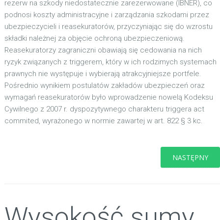
rezerw na szkody niedostatecznie zarezerwowane (IBNER), co
podnosi koszty administracyjne i zarządzania szkodami przez
ubezpieczycieli i reasekuratorów, przyczyniając się do wzrostu
składki należnej za objęcie ochroną ubezpieczeniową.
Reasekuratorzy zagraniczni obawiają się cedowania na nich
ryzyk związanych z triggerem, który w ich rodzimych systemach
prawnych nie występuje i wybierają atrakcyjniejsze portfele.
Pośrednio wynikiem postulatów zakładów ubezpieczeń oraz
wymagań reasekuratorów było wprowadzenie nowelą Kodeksu
Cywilnego z 2007 r. dyspozytywnego charakteru triggera act
commited, wyrażonego w normie zawartej w art. 822 § 3 kc.
NASTĘPNY
Wysokość sumy