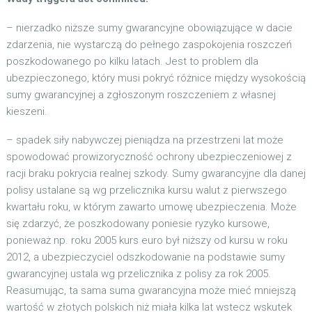
– nierzadko niższe sumy gwarancyjne obowiązujące w dacie
zdarzenia, nie wystarczą do pełnego zaspokojenia roszczeń
poszkodowanego po kilku latach. Jest to problem dla
ubezpieczonego, który musi pokryć różnice między wysokością
sumy gwarancyjnej a zgłoszonym roszczeniem z własnej
kieszeni.
– spadek siły nabywczej pieniądza na przestrzeni lat może
spowodować prowizoryczność ochrony ubezpieczeniowej z
racji braku pokrycia realnej szkody. Sumy gwarancyjne dla danej
polisy ustalane są wg przelicznika kursu walut z pierwszego
kwartału roku, w którym zawarto umowę ubezpieczenia. Może
się zdarzyć, że poszkodowany poniesie ryzyko kursowe,
ponieważ np. roku 2005 kurs euro był niższy od kursu w roku
2012, a ubezpieczyciel odszkodowanie na podstawie sumy
gwarancyjnej ustala wg przelicznika z polisy za rok 2005.
Reasumując, ta sama suma gwarancyjna może mieć mniejszą
wartość w złotych polskich niż miała kilka lat wstecz wskutek